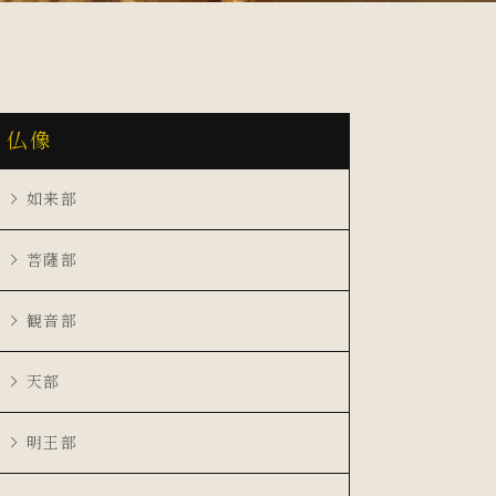
仏像
如来部
菩薩部
観音部
天部
明王部