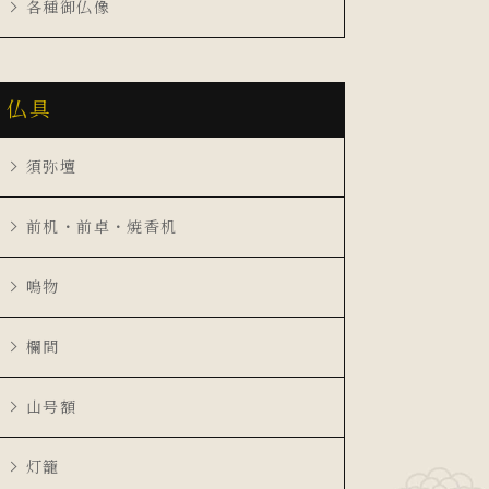
各種御仏像
仏具
須弥壇
前机・前卓・焼香机
鳴物
欄間
山号額
灯籠