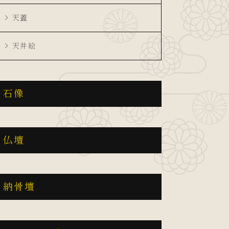
天蓋
天井絵
石像
仏壇
納骨壇